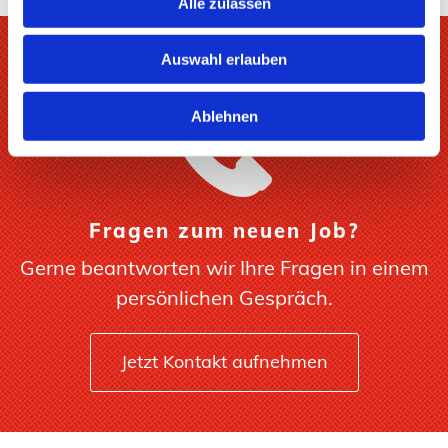
Alle zulassen
a
u
Auswahl erlauben
s
w
Ablehnen
a
h
l
Fragen zum neuen Job?
Gerne beantworten wir Ihre Fragen in einem
persönlichen Gespräch.
Jetzt Kontakt aufnehmen