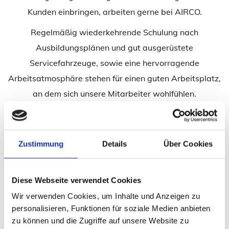
Kunden einbringen, arbeiten gerne bei AIRCO.
Regelmäßig wiederkehrende Schulung nach
Ausbildungsplänen und gut ausgerüstete
Servicefahrzeuge, sowie eine hervorragende
Arbeitsatmosphäre stehen für einen guten Arbeitsplatz,
an dem sich unsere Mitarbeiter wohlfühlen.
Stellenangebot/e:
Kundendienst Monteur (m/w)
Zustimmung
Details
Über Cookies
Region Hannover
Suchen Kundendienst Monteure
Diese Webseite verwendet Cookies
Mit einer Ausbildung als:
Wir verwenden Cookies, um Inhalte und Anzeigen zu
• Mechatroniker Kältetechnik
personalisieren, Funktionen für soziale Medien anbieten
• Mechatroniker Elektrotechnik
zu können und die Zugriffe auf unsere Website zu